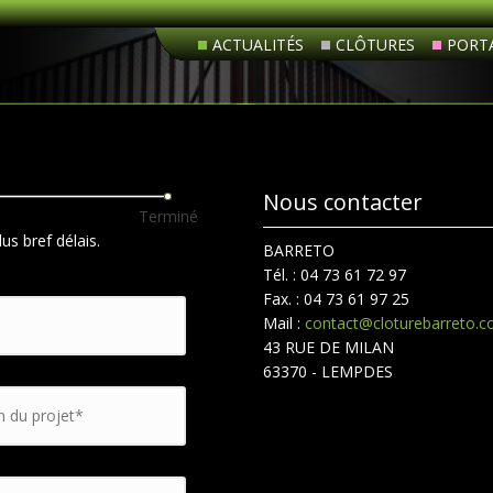
ACTUALITÉS
CLÔTURES
PORTA
Nous contacter
Terminé
s bref délais.
BARRETO
Tél. : 04 73 61 72 97
Fax. : 04 73 61 97 25
Mail :
contact@cloturebarreto.
43 RUE DE MILAN
63370 - LEMPDES
 du projet
*
 messagerie
*